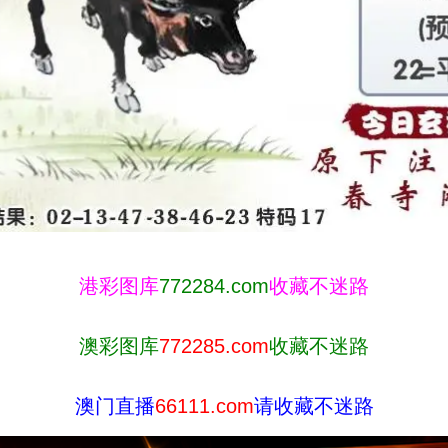
港彩图库
772284.com
收藏不迷路
澳彩图库
772285.com
收藏不迷路
澳门直播
66111.com
请收藏不迷路